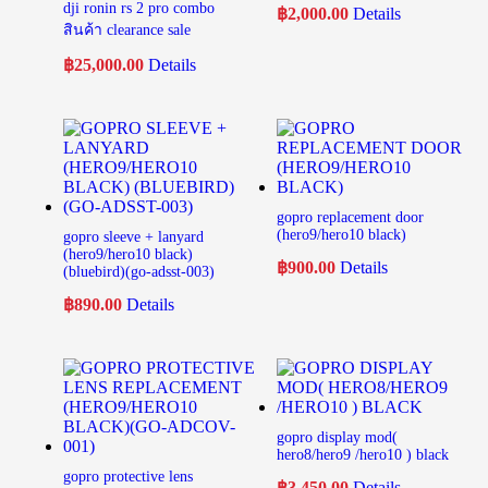
dji ronin rs 2 pro combo
฿
2,000.00
Details
สินค้า clearance sale
฿
25,000.00
Details
gopro replacement door
(hero9/hero10 black)
gopro sleeve + lanyard
(hero9/hero10 black)
฿
900.00
Details
(bluebird)(go-adsst-003)
฿
890.00
Details
gopro display mod(
hero8/hero9 /hero10 ) black
gopro protective lens
฿
3,450.00
Details