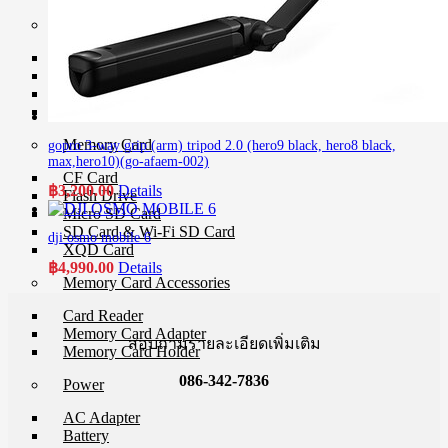
Strap
Camera Strap
Hand Strap
Quick Strap
Wrist Strap
Memory Card
gopro 3-way grip (arm) tripod 2.0 (hero9 black, hero8 black,
max,hero10)(go-afaem-002)
CF Card
฿
3,200.00
Details
Flash Drive
Micro SD Card
SD Card & Wi-Fi SD Card
dji osmo mobile 6
XQD Card
฿
4,990.00
Details
Memory Card Accessories
Card Reader
Memory Card Adapter
สอบถามรายละเอียดเพิ่มเติม
Memory Card Holder
086-342-7836
Power
AC Adapter
Battery