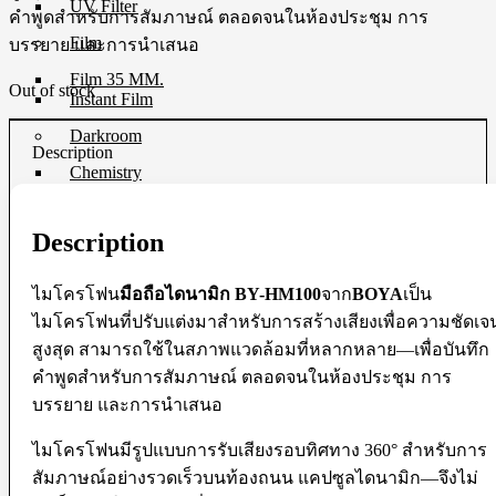
UV Filter
คำพูดสำหรับการสัมภาษณ์ ตลอดจนในห้องประชุม การ
Film
บรรยาย และการนำเสนอ
Film 35 MM.
Out of stock
Instant Film
Darkroom
Description
Chemistry
Darkroom Equipment
Video Making Gear
Description
Action Camera Accessories
Pole & Boompole
ไมโครโฟน
มือถือไดนามิก BY-HM100
จาก
BOYA
เป็น
Connector Cable
ไมโครโฟนที่ปรับแต่งมาสำหรับการสร้างเสียงเพื่อความชัดเจ
Control Cable
Dollies
สูงสุด สามารถใช้ในสภาพแวดล้อมที่หลากหลาย—เพื่อบันทึก
Drone Accessories
คำพูดสำหรับการสัมภาษณ์ ตลอดจนในห้องประชุม การ
Gimbals & Accessories
บรรยาย และการนำเสนอ
Headphone
Live Streaming Device
Matte Boxes & Accessories
ไมโครโฟนมีรูปแบบการรับเสียงรอบทิศทาง 360° สำหรับการ
MIC Cable
สัมภาษณ์อย่างรวดเร็วบนท้องถนน แคปซูลไดนามิก—จึงไม่
Mic & Audio Adapter