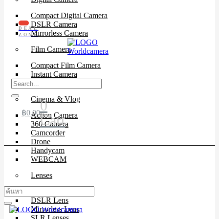
Compact Digital Camera
DSLR Camera
DEAL
Mirrorless Camera
ZONE
Film Camera
Compact Film Camera
Instant Camera
SLR Camera
Cinema & Vlog
0
฿
0.00
Action Camera
Cart
360 Camera
Camcorder
Drone
Handycam
WEBCAM
Lenses
Cinema Lenses
DSLR Lens
Mirrorless Lens
SLR Lenses