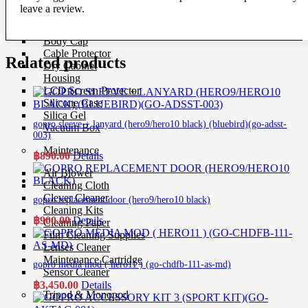
leave a review.
Protection Gear
Body Cap
Cable Protector
Related products
Dry Cabinet
Housing
LCD Screen Protector
Silicone Case
Silica Gel
gopro sleeve + lanyard (hero9/hero10 black) (bluebird)(go-adsst-
Vacuum Box
003)
Maintenance
฿
890.00
Details
Air Blower
Cleaning Cloth
Clever Cleaner
gopro replacement door (hero9/hero10 black)
Cleaning Kits
฿
900.00
Details
Cleaning Paper
Film Cleaning Supplies
Lenses Cleaner
Maintenance Cartridge
gopro media mod ( hero11 ) (go-chdfb-111-as-md)
Sensor Cleaner
฿
3,450.00
Details
Tripod & Monopod