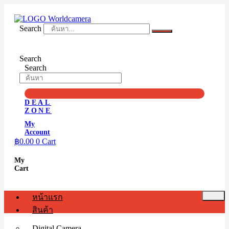
Skip
to
content
Search
Search
Search
DEAL
ZONE
My
Account
฿
0.00
0
Cart
My
Cart
หน้าแรก
สินค้า
Digital Camera