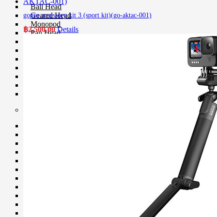
Ball Head
Geared Head
gopro accessory kit 3 (sport kit)(go-aktac-001)
Monopod
฿
2,500.00
Details
Pan Head
Plate & Quick Release
Smartphone Clamp
Selfie Stick
Smartphone Holder
Tripod & Monopod Spares Part
Star Tracker
Tripod
Camera Accessories
Clip Filter Sensor
Eyecup & Eyepiece
File Transmitter
GPS Unit
Hand Grip
Hot Shoe Cover
Light Meter
Remote
Shutter Release
USB Cable
Viewfinder