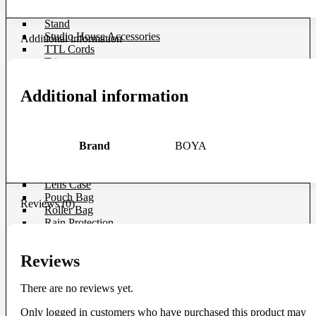
Softboxes
Stand
Studio House Accessories
Additional information
TTL Cords
Trigger
Umbrellas
Additional information
Bag & Case
Bag Accessories
Bag Compartment
Brand
BOYA
Backpacks
Fit Case
Holster Cases
Lens Case
Pouch Bag
Reviews (0)
Roller Bag
Rain Protection
Shoulder Bag
Sling Bags
Reviews
Tote Bag
Wet Bag
Waterproof Bags
There are no reviews yet.
Waterproof Cases
Waist Bag
Only logged in customers who have purchased this product may