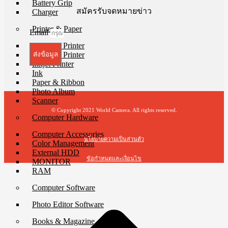
Battery Grip
สมัครรับจดหมายข่าว
Charger
Printer & Paper
Email
Compact Printer
Dye-Sub Printer
ส่งข้อมูล
Inkjet Printer
Ink
Paper & Ribbon
Photo Album
Scanner
© Copyright 2021 World Camera. All rights reserved.
Computer Hardware
Computer Accessories
นโยบายความเป็นส่วนตัว
Color Management
External HDD
ข้อกำหนดและเงื่อนไข
MONITOR
RAM
t
Computer Software
T
Photo Editor Software
Books & Magazine