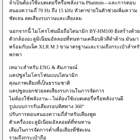
Microphone
จำเป็นต้องใช้แบตเตอรี่หรือพลังงาน Phantom—และการตอบ
Mixer
สนองความถี่ 70 Hz ถึง 15 kHz หัวตาข่ายในตัวช่วยเพิ่มความ
Parallax
ชัดเจน ลดเสียงรบกวนและเสียงลม
Rigs
Smartphone Clamp
Shoe Mount
นอกจากนี้ ไมโครโฟนมือถือไดนามิก BY-HM100 ยังสร้างด้วย
Voice Recorder
ตัวกล้องอะลูมิเนียมอัลลอยที่ทนทานเคลือบผิวสีดำด้าน มันมา
Windbuster & Wind Screen
พร้อมกับแจ็ค XLR M 3 ขามาตรฐานและรวมถึงกระเป๋าสำหรั
Wireless Microphone
พกพา
Flash & Light
เหมาะสำหรับ ENG & สัมภาษณ์
Continue Light
Flash
แคปซูลไมโครโฟนแบบไดนามิก
Ringlight
คุณภาพเสียงที่เป็นธรรมชาติ
Studio Light
Studio BOX
แคปซูลแยกช่วยลดเสียงรบกวนในการจัดการ
ไม่ต้องใช้พลังงาน—ไม่ต้องใช้แบตเตอรี่หรือพลังงานผี
Studio House Equipment
รูปแบบการรับเสียงรอบทิศทาง 360°
Background
ปรับการตอบสนองความถี่สำหรับเสียงพูด
Barndoors
ตัวเครื่องอะลูมิเนียมอัลลอยด์ที่ทนทาน
Color Gel Filter
Clamp
เสียงในการจัดการต่ำเพื่อเสียงที่ชัดเจน
Copy Stands
รวมถึงกระเป๋าถือ
Reflectors