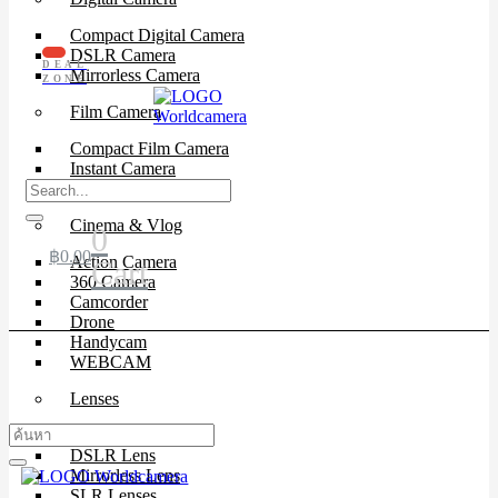
Compact Digital Camera
DSLR Camera
DEAL
Mirrorless Camera
ZONE
Film Camera
Compact Film Camera
Instant Camera
SLR Camera
Cinema & Vlog
0
฿
0.00
Action Camera
Cart
360 Camera
Camcorder
Drone
Handycam
WEBCAM
Lenses
Cinema Lenses
DSLR Lens
Mirrorless Lens
SLR Lenses