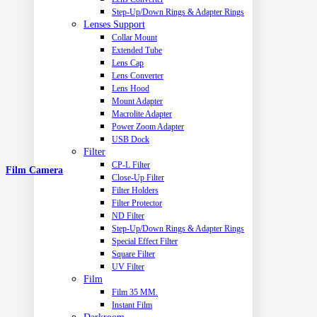
Step-Up/Down Rings & Adapter Rings
Lenses Support
Collar Mount
Extended Tube
Lens Cap
Lens Converter
Lens Hood
Mount Adapter
Macrolite Adapter
Power Zoom Adapter
USB Dock
Filter
CP-L Filter
Film Camera
Close-Up Filter
Filter Holders
Filter Protector
ND Filter
Step-Up/Down Rings & Adapter Rings
Special Effect Filter
Square Filter
UV Filter
Film
Film 35 MM.
Instant Film