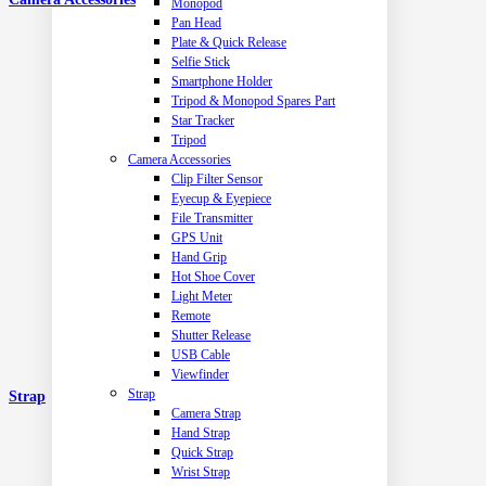
Monopod
Pan Head
Plate & Quick Release
Selfie Stick
Smartphone Holder
Tripod & Monopod Spares Part
Star Tracker
Tripod
Camera Accessories
Clip Filter Sensor
Eyecup & Eyepiece
File Transmitter
GPS Unit
Hand Grip
Hot Shoe Cover
Light Meter
Remote
Shutter Release
USB Cable
Viewfinder
Strap
Strap
Camera Strap
Hand Strap
Quick Strap
Wrist Strap