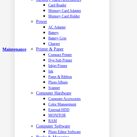
Card Reader
Memory Card Adapter
Memory Card Holder
Power
AC Adapter
Battery
Battery Grip
Charger
Printer & Paper
Maintenance
Compact Printer
Dye-Sub Printer
Inkjet Printer
Ink
Paper & Ribbon
Photo Album
Scanner
Computer Hardware
Computer Accessories
Color Management
External HDD
MONITOR
RAM
Computer Software
Photo Editor Software