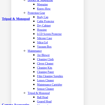
Books & Magazine
Magazine
Know-How
Protection Gear
Body Cap
Tripod & Monopod
Cable Protector
Dry Cabinet
Housing
LCD Screen Protector
Silicone Case
Silica Gel
Vacuum Box
Maintenance
Air Blower
Cleaning Cloth
Clever Cleaner
Cleaning Kits
Cleaning Paper
Film Cleaning Supplies
Lenses Cleaner
Maintenance Cartridge
Sensor Cleaner
Tripod & Monopod
Ball Head
Geared Head
Camera Accessories