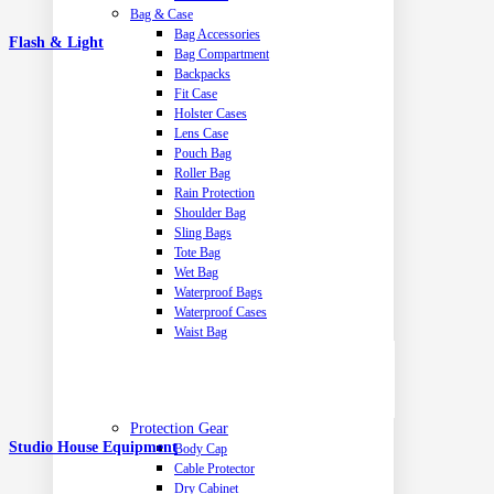
Bag & Case
Bag Accessories
Flash & Light
Bag Compartment
Backpacks
Fit Case
Holster Cases
Lens Case
Pouch Bag
Roller Bag
Rain Protection
Shoulder Bag
Sling Bags
Tote Bag
Wet Bag
Waterproof Bags
Waterproof Cases
Waist Bag
Protection Gear
Studio House Equipment
Body Cap
Cable Protector
Dry Cabinet