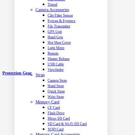
Tripod
Camera Accessories
Clip Filter Sensor
Eyecup & Eyepiece
File Transmitter
GPS Unit
Hand Grip
Hot Shoe Cover
Light Meter
Remote
Shutter Release
USB Cable
Viewfinder
Protection Gear
Strap
Camera Strap
Hand Strap
Quick Strap
Wrist Strap
Memory Card
CF Card
Flash Drive
Micro SD Card
SD Card & Wi-Fi SD Card
XQD Card
Memory Card Accessories