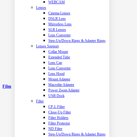
WEBCAM
Lenses
Cinema Lenses
DSLR Lens
Mirrorless Lens
SLR Lenses
Lens Converter
Step-Up/Down Rings & Adapter Rings
Lenses Support
Collar Mount
Extended Tube
Lens Cap
Lens Converter
Lens Hood
Mount Adapter
Macrolite Adapter
Film
Power Zoom Adapter
USB Dock
Filter
CP-L Filter
Close-Up Filter
Filter Holders
Filter Protector
ND Filter
Step-Up/Down Rings & Adapter Rings