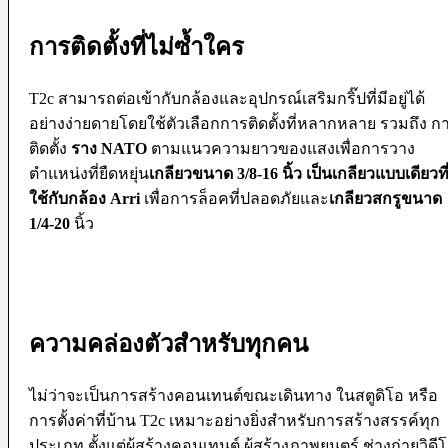
Softboxes
Stand
การติดตั้งที่ไม่ซ้ำใคร
Studio House Accessories
TTL Cords
Trigger
T2c สามารถต่อเข้ากับกล้องและอุปกรณ์เสริมกริ๊ปที่มีอยู่ได้
Umbrellas
อย่างง่ายดายโดยใช้ตัวเลือกการติดตั้งที่หลากหลาย รวมถึง ก
Bag & Case
ติดตั้ง
ราง NATO
ตามแนวความยาวของแสงเพื่อการวาง
Bag Accessories
ตำแหน่งที่ยืดหยุ่น
เกลียวขนาด 3/8-16 นิ้ว เป็นเกลียวแบบเดียวที
Bag Compartment
ใช้กับกล้อง Arri
เพื่อการล็อคที่ปลอดภัยและ
เกลียวสกรูขนาด
Backpacks
1/4-20
นิ้ว
Fit Case
Holster Cases
Lens Case
Pouch Bag
Roller Bag
Rain Protection
Shoulder Bag
ความคล่องตัวสำหรับทุกคน
Sling Bags
Tote Bag
Wet Bag
ไม่ว่าจะเป็นการสร้างคอนเทนต์ขณะเดินทาง ในสตูดิโอ หรือ
Waterproof Bags
การตั้งค่าที่บ้าน T2c เหมาะอย่างยิ่งสำหรับการสร้างสรรค์ทุก
Waterproof Cases
Waist Bag
ประเภท ตั้งแต่ผู้สร้างคอนเทนต์ ผู้สร้างภาพยนตร์ ช่างถ่ายวิดี