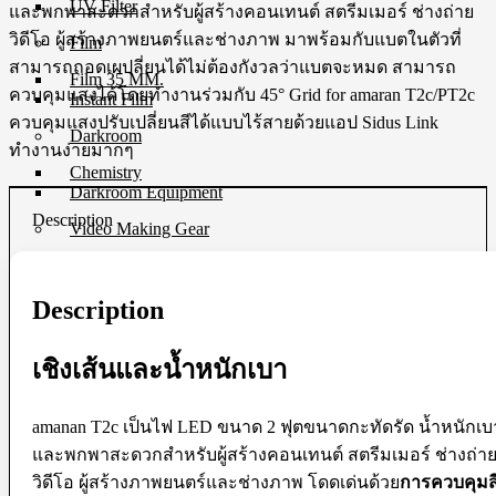
UV Filter
และพกพาสะดวกสำหรับผู้สร้างคอนเทนต์ สตรีมเมอร์ ช่างถ่าย
วิดีโอ ผู้สร้างภาพยนตร์และช่างภาพ มาพร้อมกับแบตในตัวที่
Film
สามารถถอดเผปลี่ยนได้ไม่ต้องกังวลว่าแบตจะหมด สามารถ
Film 35 MM.
ควบคุมแสงได้โดยทำงานร่วมกับ 45° Grid for amaran T2c/PT2c
Instant Film
ควบคุมแสงปรับเปลี่ยนสีได้แบบไร้สายด้วยแอป Sidus Link
Darkroom
ทำงานง่ายมากๆ
Chemistry
Darkroom Equipment
Description
Video Making Gear
Action Camera Accessories
Pole & Boompole
Description
Connector Cable
Control Cable
Dollies
เชิงเส้นและน้ำหนักเบา
Drone Accessories
Gimbals & Accessories
Headphone
Live Streaming Device
amanan T2c เป็นไฟ LED ขนาด 2 ฟุตขนาดกะทัดรัด น้ำหนักเบ
Matte Boxes & Accessories
และพกพาสะดวกสำหรับผู้สร้างคอนเทนต์ สตรีมเมอร์ ช่างถ่า
MIC Cable
วิดีโอ ผู้สร้างภาพยนตร์และช่างภาพ โดดเด่นด้วย
การควบคุมส
Mic & Audio Adapter