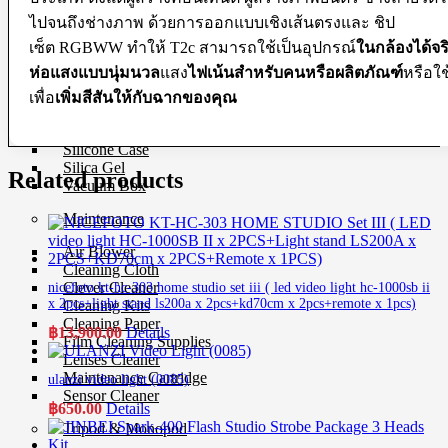
ไปจนถึงช่างภาพ ด้วยการออกแบบเชิงเส้นตรงและ ชิป
Protection Gear
เซ็ต RGBWW ทำให้ T2c สามารถใช้เป็นอุปกรณ์
ในกล้องได้จร
Body Cap
ห่อแสงแบบนุ่มนวล
แสง
ไฟเน้นสำหรับคนหรือผลิตภัณฑ์
หรือใช
Cable Protector
Dry Cabinet
เพื่อ
เพิ่มสีสันให้กับฉากของคุณ
Housing
LCD Screen Protector
Silicone Case
Silica Gel
Related products
Vacuum Box
Maintenance
Air Blower
Cleaning Cloth
Clever Cleaner
nicefoto kt-hc-303 home studio set iii ( led video light hc-1000sb ii
x 2pcs+light stand ls200a x 2pcs+kd70cm x 2pcs+remote x 1pcs)
Cleaning Kits
Cleaning Paper
฿
13,900.00
Details
Film Cleaning Supplies
Lenses Cleaner
Maintenance Cartridge
ulanzi video light (0085)
Sensor Cleaner
฿
650.00
Details
Tripod & Monopod