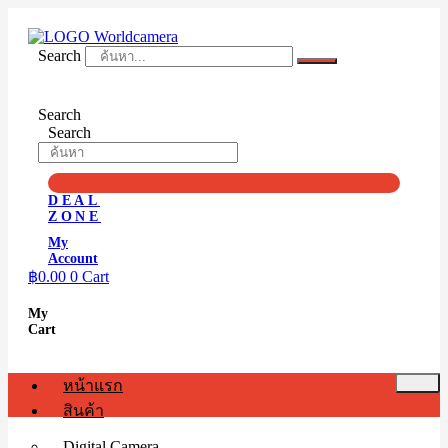
Skip
to
content
Search
Search
Search
DEAL
ZONE
My
Account
฿
0.00
0
Cart
My
Cart
หน้าแรก
สินค้า
Digital Camera