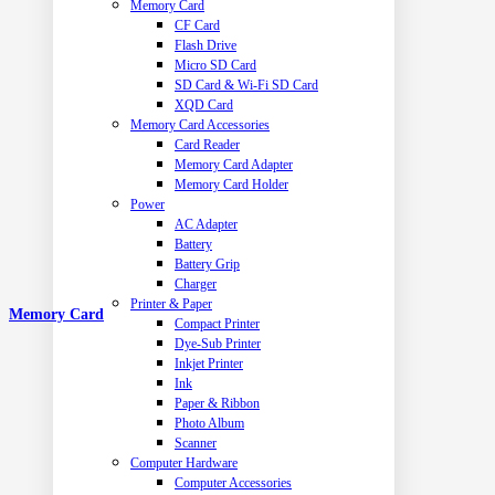
Memory Card
CF Card
Flash Drive
Micro SD Card
SD Card & Wi-Fi SD Card
XQD Card
Memory Card Accessories
Card Reader
Memory Card Adapter
Memory Card Holder
Power
AC Adapter
Battery
Battery Grip
Charger
Printer & Paper
Memory Card
Compact Printer
Dye-Sub Printer
Inkjet Printer
Ink
Paper & Ribbon
Photo Album
Scanner
Computer Hardware
Computer Accessories