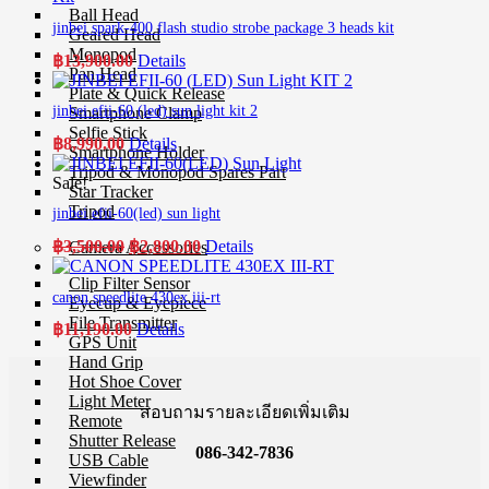
Ball Head
jinbei spark-400 flash studio strobe package 3 heads kit
Geared Head
Monopod
฿
13,900.00
Details
Pan Head
Plate & Quick Release
jinbei efii-60 (led) sun light kit 2
Smartphone Clamp
Selfie Stick
฿
8,990.00
Details
Smartphone Holder
Tripod & Monopod Spares Part
Sale!
Star Tracker
Tripod
jinbei efii-60(led) sun light
Original
Current
฿
3,500.00
฿
2,800.00
Details
Camera Accessories
price
price
Clip Filter Sensor
was:
is:
canon speedlite 430ex iii-rt
Eyecup & Eyepiece
฿3,500.00.
฿2,800.00.
File Transmitter
฿
11,190.00
Details
GPS Unit
Hand Grip
Hot Shoe Cover
Light Meter
สอบถามรายละเอียดเพิ่มเติม
Remote
Shutter Release
086-342-7836
USB Cable
Viewfinder