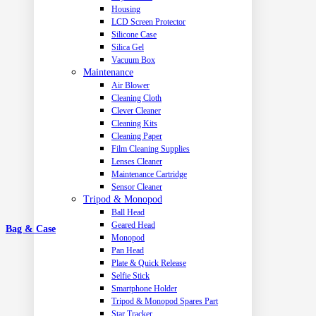
Housing
LCD Screen Protector
Silicone Case
Silica Gel
Vacuum Box
Maintenance
Air Blower
Cleaning Cloth
Clever Cleaner
Cleaning Kits
Cleaning Paper
Film Cleaning Supplies
Lenses Cleaner
Maintenance Cartridge
Sensor Cleaner
Tripod & Monopod
Ball Head
Geared Head
Bag & Case
Monopod
Pan Head
Plate & Quick Release
Selfie Stick
Smartphone Holder
Tripod & Monopod Spares Part
Star Tracker