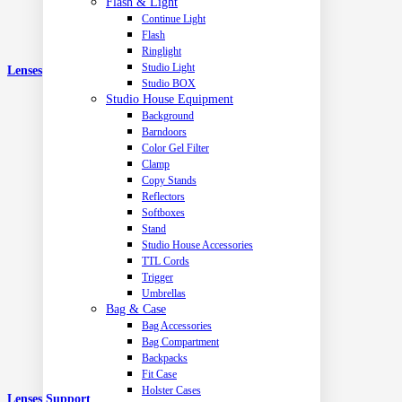
Flash & Light
Continue Light
Flash
Ringlight
Studio Light
Lenses
Studio BOX
Studio House Equipment
Background
Barndoors
Color Gel Filter
Clamp
Copy Stands
Reflectors
Softboxes
Stand
Studio House Accessories
TTL Cords
Trigger
Umbrellas
Bag & Case
Bag Accessories
Bag Compartment
Backpacks
Fit Case
Holster Cases
Lenses Support