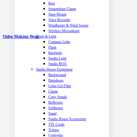
Rigs
Smartphone Clamp
Shoe Mount
Voice Recorder
Windbuster & Wind Screen
Wireless Microphone
Flash & Light
Video Making Gear
Continue Light
Flash
Ringlight
Studio Light
Studio BOX
Studio House Equipment
Background
Barndoors
Color Gel Filter
Clamp
Copy Stands
Reflectors
Softboxes
Stand
Studio House Accessories
TTL Cords
Trigger
Umbrellas