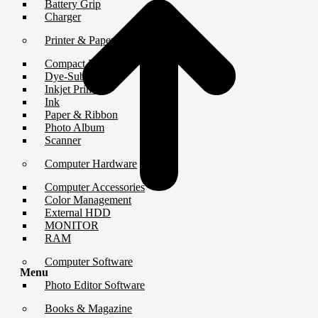
Battery Grip
Charger
Printer & Paper
Compact Printer
Dye-Sub Printer
Inkjet Printer
Ink
Paper & Ribbon
Photo Album
Scanner
Computer Hardware
Computer Accessories
Color Management
External HDD
MONITOR
RAM
Computer Software
Menu
Photo Editor Software
Books & Magazine