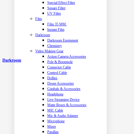
Special Effect Filter
Square Filter
UV Filter
Film
Film 35 MM.
Instant Film
Darkroom
Darkroom Equipment
Chemistry
Video Making Gear
Action Camera Accessories
Darkroom
Pole & Boompole
Connector Cable
Control Cable
Dollies
Drone Accessories
Gimbals & Accessories
Headphone
Live Streaming Device
Matte Boxes & Accessories
MIC Cable
Mic & Audio Adapter
Microphone
Mixer
Parallax