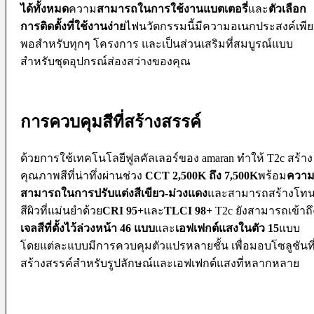
Microphone
ได้ทั้งหมด
ความ
สามารถในการใช้งานแบตเตอรี่
และ
ตัวเลือก
Mixer
การติดตั้งที่ใช้งานง่าย
ไฟนวัตกรรมนี้มีความอเนกประสงค์เพีย
Parallax
Rigs
พอสำหรับทุกๆ โครงการ และเป็นส่วนเสริมที่สมบูรณ์แบบ
Smartphone Clamp
สำหรับชุดอุปกรณ์ส่องสว่างของคุณ
Shoe Mount
Voice Recorder
Windbuster & Wind Screen
Wireless Microphone
การควบคุมสีที่สร้างสรรค์
Flash & Light
Continue Light
ด้วยการใช้เทคโนโลยีฟูลคัลเลอร์ของ amaran ทำให้ T2c สร้าง
Flash
คุณภาพสีที่น่าทึ่งผ่านช่วง
CCT 2,500K ถึง 7,500K
พร้อม
ควา
Ringlight
Studio Light
สามารถในการปรับแต่งสีเขียว-ม่วงแดง
และสามารถสร้างโท
Studio BOX
สีผิวที่แม่นยำด้วย
CRI 95+
และ
TLCI 98+
T2c ยังสามารถเข้าถึ
Studio House Equipment
เจลสีที่ตั้งไว้ล่วงหน้า 46 แบบ
และ
เอฟเฟกต์แสงในตัว 15
แบบ
โดยแต่ละแบบมีการควบคุมตัวแปรหลายชั้น เพื่อมอบโซลูชันที
Background
Barndoors
สร้างสรรค์สำหรับรูปลักษณ์และเอฟเฟกต์แสงที่หลากหลาย
Color Gel Filter
Clamp
Copy Stands
Reflectors