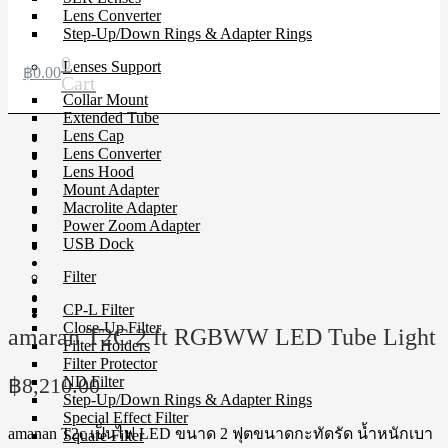
Lens Converter
Step-Up/Down Rings & Adapter Rings
0
Lenses Support
฿
0.00
Cart
Collar Mount
Extended Tube
Lens Cap
Lens Converter
Lens Hood
Mount Adapter
Macrolite Adapter
Power Zoom Adapter
USB Dock
Filter
CP-L Filter
Close-Up Filter
amaran T2C 2 ft RGBWW LED Tube Light
Filter Holders
Filter Protector
฿
8,210.00
ND Filter
Step-Up/Down Rings & Adapter Rings
Special Effect Filter
amanan T2c เป็นไฟ LED ขนาด 2 ฟุตขนาดกะทัดรัด น้ำหนักเบา
Square Filter