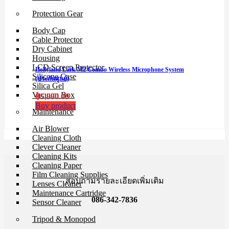
Protection Gear
Body Cap
Cable Protector
Dry Cabinet
Housing
LCD Screen Protector
Hollyland Lark M2 Combo Wireless Microphone System
Silicone Case
(ประกันศูนย์)
Silica Gel
Vacuum Box
฿
5,990.00
Buy product
Maintenance
Air Blower
Cleaning Cloth
Clever Cleaner
Cleaning Kits
Cleaning Paper
Film Cleaning Supplies
สอบถามรายละเอียดเพิ่มเติม
Lenses Cleaner
Maintenance Cartridge
086-342-7836
Sensor Cleaner
Tripod & Monopod