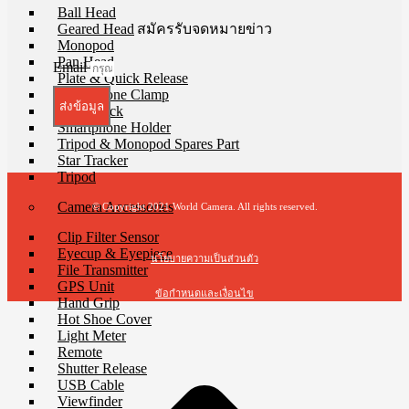
Ball Head
Geared Head
สมัครรับจดหมายข่าว
Monopod
Pan Head
Email
Plate & Quick Release
Smartphone Clamp
ส่งข้อมูล
Selfie Stick
Smartphone Holder
Tripod & Monopod Spares Part
Star Tracker
Tripod
Camera Accessories
© Copyright 2021 World Camera. All rights reserved.
Clip Filter Sensor
Eyecup & Eyepiece
นโยบายความเป็นส่วนตัว
File Transmitter
GPS Unit
ข้อกำหนดและเงื่อนไข
Hand Grip
Hot Shoe Cover
t
Light Meter
T
Remote
Shutter Release
USB Cable
Viewfinder