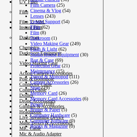
UV Filter
Film Camera
(25)
Cinema & Vlog
(54)
Film
Lenses
(243)
Lenses Support
(54)
Film 35 MM.
Filter
(62)
Instant Film
Film
(8)
Darkroom
Darkroom
(1)
Video Making Gear
(249)
Chemistry
Flash & Light
(62)
Darkroom Equipment
Studio House Equipment
(30)
Bag & Case
(69)
Video Making Gear
Protection Gear
(21)
Maintenance
(15)
Action Camera Accessories
Tripod & Monopod
(111)
Pole & Boompole
Camera Accessories
(26)
Connector Cable
Strap
(19)
Control Cable
Memory Card
(26)
Dollies
Memory Card Accessories
(6)
Drone Accessories
Power
(118)
Gimbals & Accessories
Printer & Paper
(5)
Headphone
Computer Hardware
(5)
Live Streaming Device
Computer Software
(0)
Matte Boxes & Accessories
Books & Magazine
(0)
MIC Cable
Mic & Audio Adapter