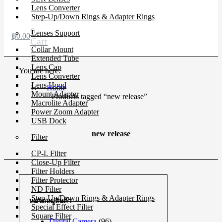
Lens Converter
Step-Up/Down Rings & Adapter Rings
0
Lenses Support
฿
0.00
Cart
Collar Mount
Extended Tube
Lens Cap
You are here:
Lens Converter
Lens Hood
Home
Mount Adapter
Products tagged “new release”
Macrolite Adapter
Power Zoom Adapter
USB Dock
new release
Filter
CP-L Filter
Close-Up Filter
Filter Holders
Filter Protector
ND Filter
Step-Up/Down Rings & Adapter Rings
หมวดหมู่สินค้า
Special Effect Filter
Square Filter
Digital Camera
(96)