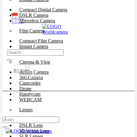
Compact Digital Camera
DSLR Camera
DEAL
Mirrorless Camera
ZONE
Film Camera
Compact Film Camera
Instant Camera
SLR Camera
Cinema & Vlog
0
฿
0.00
Action Camera
Cart
360 Camera
Camcorder
Drone
Handycam
WEBCAM
Lenses
Cinema Lenses
DSLR Lens
Mirrorless Lens
SLR Lenses