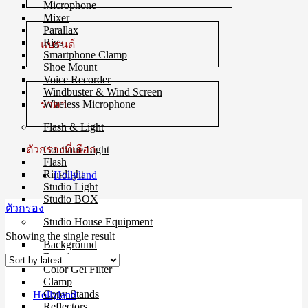
Microphone
Mixer
Parallax
Rigs
แบรนด์
Smartphone Clamp
Shoe Mount
Voice Recorder
Windbuster & Wind Screen
ราคา
Wireless Microphone
Flash & Light
ตัวกรองที่เลือก
Continue Light
Flash
Ringlight
Hollyland
Studio Light
Studio BOX
ตัวกรอง
Studio House Equipment
Showing the single result
Background
Barndoors
Color Gel Filter
Clamp
Copy Stands
Hollyland
Reflectors