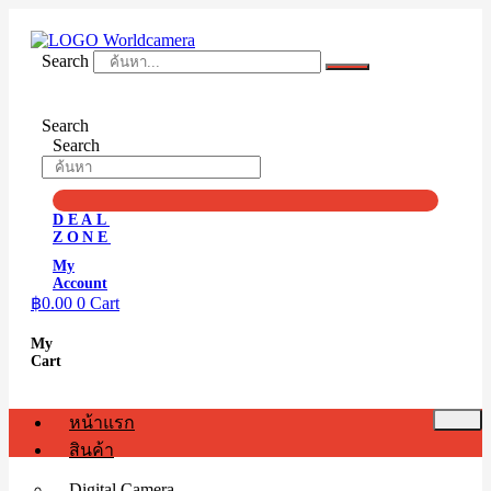
Skip
to
content
Search
Search
Search
DEAL
ZONE
My
Account
฿
0.00
0
Cart
My
Cart
หน้าแรก
สินค้า
Digital Camera