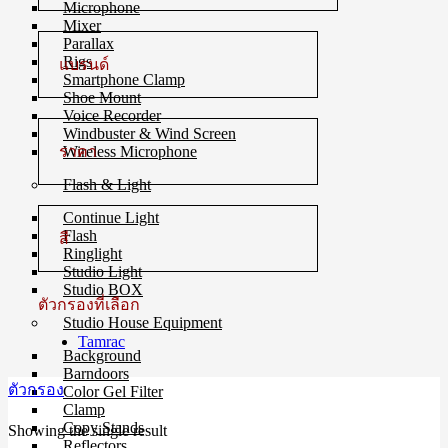
Microphone
Mixer
Parallax
Rigs
แบรนด์
Smartphone Clamp
Shoe Mount
Voice Recorder
Windbuster & Wind Screen
ราคา
Wireless Microphone
Flash & Light
Continue Light
Flash
สี
Ringlight
Studio Light
Studio BOX
ตัวกรองที่เลือก
Studio House Equipment
Tamrac
Background
Barndoors
ตัวกรอง
Color Gel Filter
Clamp
Copy Stands
Showing the single result
Reflectors