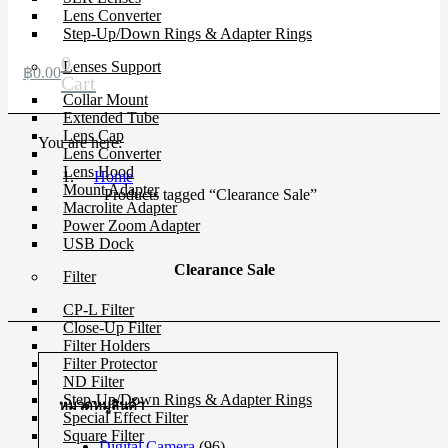
Lens Converter
Step-Up/Down Rings & Adapter Rings
0
Lenses Support
฿
0.00
Cart
Collar Mount
Extended Tube
Lens Cap
You are here:
Lens Converter
Lens Hood
Home
Mount Adapter
Products tagged “Clearance Sale”
Macrolite Adapter
Power Zoom Adapter
USB Dock
Clearance Sale
Filter
CP-L Filter
Close-Up Filter
Filter Holders
Filter Protector
ND Filter
Step-Up/Down Rings & Adapter Rings
หมวดหมู่สินค้า
Special Effect Filter
Square Filter
Digital Camera
(96)