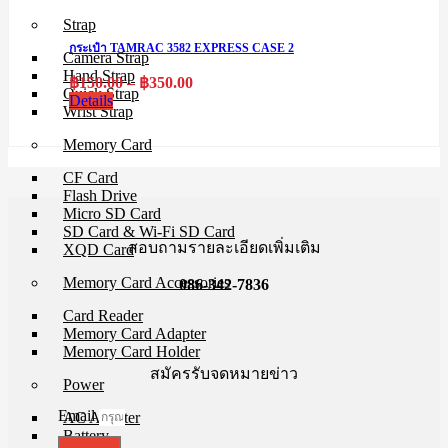
Strap
กระเป๋า TAMRAC 3582 EXPRESS CASE 2
Camera Strap
Hand Strap
Price
฿
150.00
–
฿
350.00
Quick Strap
range:
Details
Wrist Strap
฿150.00
through
Memory Card
฿350.00
CF Card
Flash Drive
Micro SD Card
SD Card & Wi-Fi SD Card
สอบถามรายละเอียดเพิ่มเติม
XQD Card
Memory Card Accessories
086-342-7836
Card Reader
Memory Card Adapter
Memory Card Holder
สมัครรับจดหมายข่าว
Power
Email
AC Adapter
Battery