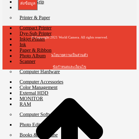
Battery Grip
ส่งข้อมูล
Charger
Printer & Paper
Compact Printer
Dye-Sub Printer
© Copyright 2021 World Camera. All rights reserved.
Inkjet Printer
Ink
Paper & Ribbon
Photo Album
นโยบายความเป็นส่วนตัว
Scanner
ข้อกำหนดและเงื่อนไข
Computer Hardware
t
Computer Accessories
T
Color Management
External HDD
MONITOR
RAM
Computer Software
Photo Editor Software
Books & Magazine