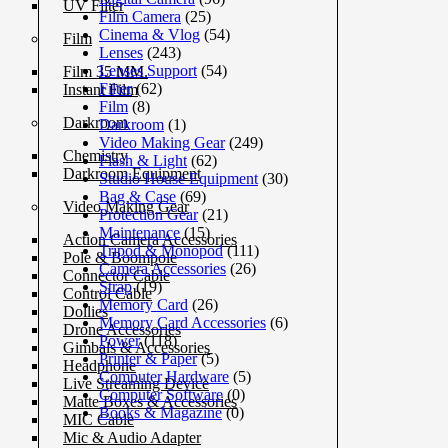
UV Filter
Film Camera
(25)
Cinema & Vlog
(54)
Film
Lenses
(243)
Lenses Support
(54)
Film 35 MM.
Filter
(62)
Instant Film
Film
(8)
Darkroom
Darkroom
(1)
Video Making Gear
(249)
Chemistry
Flash & Light
(62)
Darkroom Equipment
Studio House Equipment
(30)
Bag & Case
(69)
Video Making Gear
Protection Gear
(21)
Maintenance
(15)
Action Camera Accessories
Tripod & Monopod
(111)
Pole & Boompole
Camera Accessories
(26)
Connector Cable
Strap
(19)
Control Cable
Memory Card
(26)
Dollies
Memory Card Accessories
(6)
Drone Accessories
Power
(118)
Gimbals & Accessories
Printer & Paper
(5)
Headphone
Computer Hardware
(5)
Live Streaming Device
Computer Software
(0)
Matte Boxes & Accessories
Books & Magazine
(0)
MIC Cable
Mic & Audio Adapter