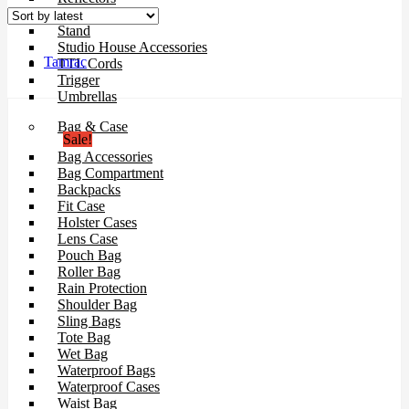
Softboxes
Stand
Studio House Accessories
Tamrac
TTL Cords
Trigger
Umbrellas
Bag & Case
Sale!
Bag Accessories
Bag Compartment
Backpacks
Fit Case
Holster Cases
Lens Case
Pouch Bag
Roller Bag
Rain Protection
Shoulder Bag
Sling Bags
Tote Bag
Wet Bag
Waterproof Bags
Waterproof Cases
Waist Bag