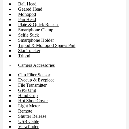
Ball Head
Geared Head
Monopod
Pan Head
Plate & Quick Release
Smartphone Clamp
Selfie Stick
Smartphone Holder
Tripod & Monopod Spares Part
Star Tracker
Tripod
Camera Accessories
Clip Filter Sensor
Eyecup & Eyepiece
File Transmitter
GPS Unit
Hand Grip
Hot Shoe Cover
Light Meter
Remote
Shutter Release
USB Cable
Viewfinder