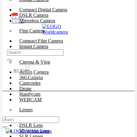
Compact Digital Camera
DSLR Camera
DEAL
Mirrorless Camera
ZONE
Film Camera
Compact Film Camera
Instant Camera
SLR Camera
Cinema & Vlog
0
฿
0.00
Action Camera
Cart
360 Camera
Camcorder
Drone
Handycam
WEBCAM
Lenses
Cinema Lenses
DSLR Lens
Mirrorless Lens
SLR Lenses