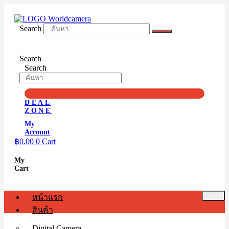
Skip
to
content
Search
Search
Search
DEAL
ZONE
My
Account
฿
0.00
0
Cart
My
Cart
หน้าแรก
สินค้า
Digital Camera