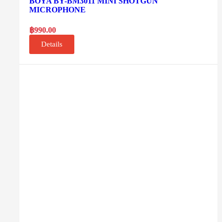
BOYA BY-BM3011 MINI SHOTGUN
MICROPHONE
฿
990.00
Details