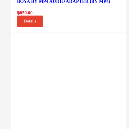
BOYA BY-MP4 AUDIO ADAPTER (BY-MP4)
฿
850.00
Details