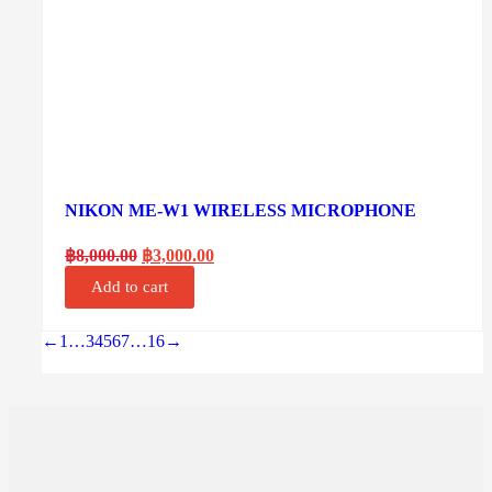
NIKON ME-W1 WIRELESS MICROPHONE
฿
8,000.00
฿
3,000.00
Add to cart
←
1
…
3
4
5
6
7
…
16
→