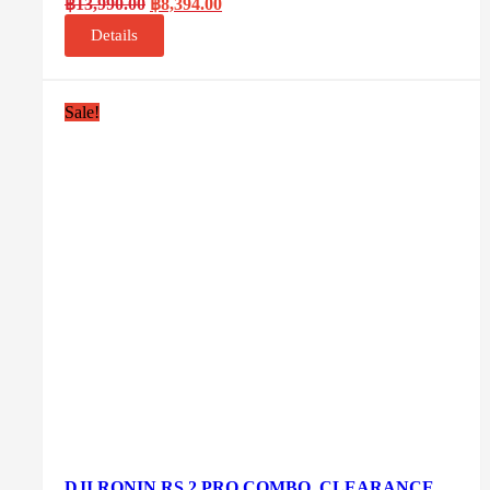
฿
13,990.00
฿
8,394.00
Details
Sale!
DJI RONIN RS 2 PRO COMBO. CLEARANCE